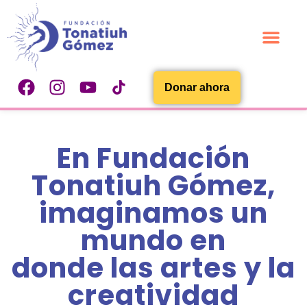
¿Quiénes Somos?
Encuentro 540
Donar ahora
En Fundación
Tonatiuh Gómez,
imaginamos un
mundo en
donde las artes y la
creatividad