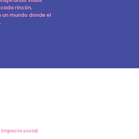
 inspirando vidas
 cada rincón,
on un mundo donde el
.
 Impacto social.