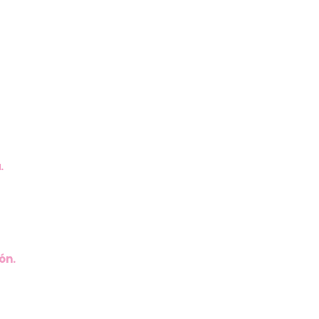
.
ón.