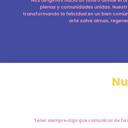
Nos dirigimos hacia un futuro donde el a
plenas y comunidades unidas. Nuestro 
transformando la felicidad en un bien común
arte salve almas, regene
Nu
Tener siempre algo que comunicar de form